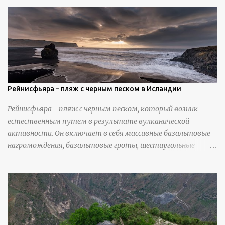
закрепления отдельных деталей, используя ножи и
инструменты для текстурирования, чтобы точно
вылепить каждую деталь. источник
https://calvinnicholls.com/
Рейнисфьяра – пляж с черным песком в Исландии
Рейнисфьяра - пляж с черным песком, который возник
естественным путем в результате вулканической
активности. Он включает в себя массивные базальтовые
нагромождения, базальтовые гроты, шестиугольные
колонны, высокие утесы, лавовые образования, черную
береговую линию и великолепные каменные арки.