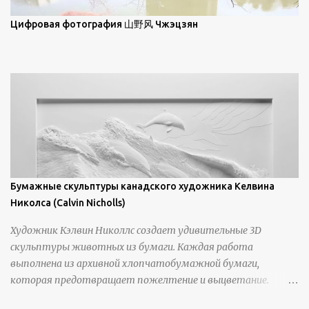
уникальной манерой использования освещения". Для
просмотра всех работ, посетите страницу –
Цифровая фотография 山野风 Чжэцзян
https://www.artfinder.com/artist/takayuki-harada/about/#/
Бумажные скульптуры канадского художника Келвина
Николса (Calvin Nicholls)
Художник Кэлвин Николлс создает удивительные 3D
скульптуры животных из бумаги. Каждая работа
выполнена из архивной хлопчатобумажной бумаги,
которая предотвращает пожелтение и выцветание.
Николлс использует крошечные количества клея для