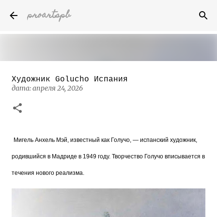
proartspb
К основному контенту
Художник Golucho Испания
Бумажные скульптуры канадского
дата:
апреля 24, 2026
художника Келвина Николса (Calvin
Nicholls)
дата:
октября 14, 2022
8
Мигель Анхель Мэй, известный как Голучо, — испанский художник,
родившийся в Мадриде в 1949 году. Творчество Голучо вписывается в
течения нового реализма.