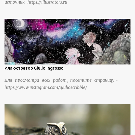
источник https://illustrators.ru
защитить их от бандитизма и войн. С тех пор особая
группа людей живет замкнутой и самодостаточной
жизнью в деревне в течение шести или семи поколений.
Иллюстратор Giulio Ingrosso
Для просмотра всех работ , посетите страницу -
https://www.instagram.com/giulioscribble/