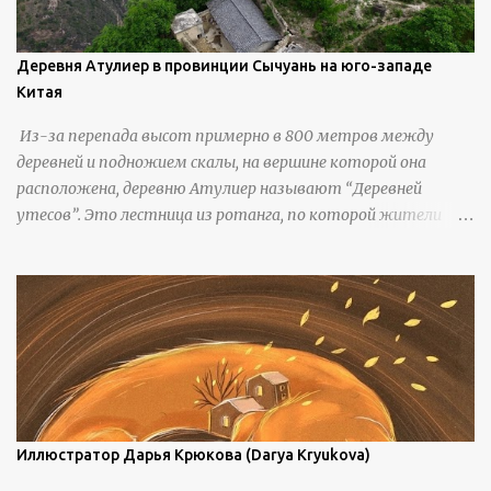
Деревня Атулиер в провинции Сычуань на юго-западе
Китая
Из-за перепада высот примерно в 800 метров между
деревней и подножием скалы, на вершине которой она
расположена, деревню Атулиер называют “Деревней
утесов”. Это лестница из ротанга, по которой жители
деревни поднимаются и спускаются на утес.В ноябре 2016
года плетеные лестницы в деревне Клифф были заменены
стальными лестницами с защитными перилами, и
передвижение детей и жителей деревни было улучшено.
Подъем от подножия горы до вершины занимает до 4
часов. По словам местных жителей, их предки мигрировали
в деревню, поскольку обнаружили, что в этом месте
приятный климат и природная среда, подходящие для
проживания, ведения сельского хозяйства и разведения
Иллюстратор Дарья Крюкова (Darya Kryukova)
скота, и что горные тропы, хотя и крутые, могут помочь