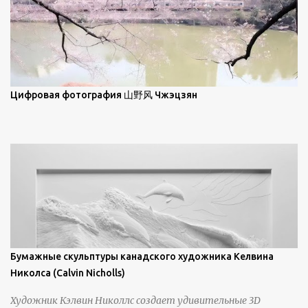
заявив, что "Такаюки Харада сочетает в себе классическую
элегантность живописи с реалиями современной жизни. В
некотором смысле, персонажи его картин предлагают
зрителям незаконченный рассказ, который усиливается его
уникальной манерой использования освещения". Для
просмотра всех работ, посетите страницу –
Цифровая фотография 山野风 Чжэцзян
https://www.artfinder.com/artist/takayuki-harada/about/#/
Бумажные скульптуры канадского художника Келвина
Николса (Calvin Nicholls)
Художник Кэлвин Николлс создает удивительные 3D