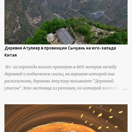
Деревня Атулиер в провинции Сычуань на юго-западе
Китая
Из-за перепада высот примерно в 800 метров между
деревней и подножием скалы, на вершине которой она
расположена, деревню Атулиер называют “Деревней
утесов”. Это лестница из ротанга, по которой жители
деревни поднимаются и спускаются на утес.В ноябре 2016
года плетеные лестницы в деревне Клифф были заменены
стальными лестницами с защитными перилами, и
передвижение детей и жителей деревни было улучшено.
Подъем от подножия горы до вершины занимает до 4
часов. По словам местных жителей, их предки мигрировали