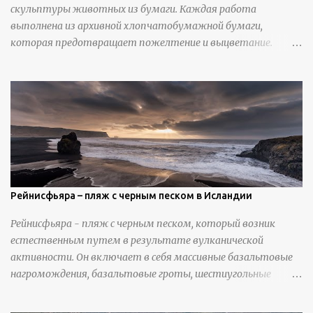
скульптуры животных из бумаги. Каждая работа
выполнена из архивной хлопчатобумажной бумаги,
которая предотвращает пожелтение и выцветание.
Николлс использует крошечные количества клея для
закрепления отдельных деталей, используя ножи и
инструменты для текстурирования, чтобы точно
вылепить каждую деталь. источник
https://calvinnicholls.com/
Рейнисфьяра – пляж с черным песком в Исландии
Рейнисфьяра - пляж с черным песком, который возник
естественным путем в результате вулканической
активности. Он включает в себя массивные базальтовые
нагромождения, базальтовые гроты, шестиугольные
колонны, высокие утесы, лавовые образования, черную
береговую линию и великолепные каменные арки.