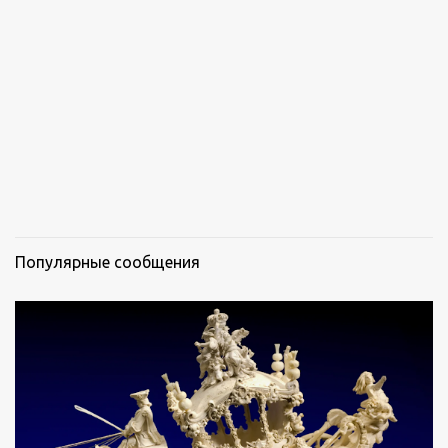
а
р
и
и
Популярные сообщения