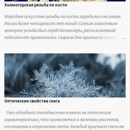
Холмогорская резьба по кости
Народное искусство резьбы по кости зародилось на севере
России более четырехсот лет назад. Самым известным
центром резьбы был город Холмогоры, расположенный
недалеко от Архангельска. Сырьем для промысла служили
кости тюленей, рыб и моржей. Использовали также
обычную трубчатую коровью кость - предплюснус,
облагораживая ее специальной обработкой и тонировкой. В
19 веке резчики также использовали дорогую импортную
слоновую кость для важных заказов. Ажурная ваза
яйцевидной формы с аллегориями времен года - сценами
сбора урожая, сбора фруктов, свадьбы и пожара; кость,
высота 31 см, Н. С. Верещагин, 18 век, из собрания
Государственного Эрмитажа. Кружка с портретами
Оптические свойства снега
русских князей и царей, кость, рог, серебро, высота 24 см,
Снег обладает способностью влиять на оптические
Дудин О. Х., 18 век, из собрания Государственного Эрмитажа.
характеристики, что проявляется в явлениях рассеяния,
Панно с изображением церкви Святых Петра и Павла,
поглощения и отражения света. Каждый кристалл снега на
моржовая слоновая кость, Холмогоры, 18 век. Шахматный