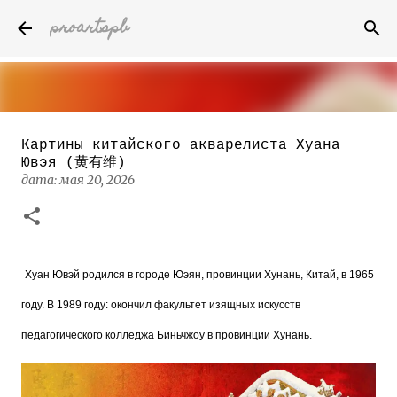
proartspb
К основному контенту
Картины китайского акварелиста Хуана
Бумажные скульптуры канадского
Ювэя (黄有维)
художника Келвина Николса (Calvin
дата:
Nicholls)
мая 20, 2026
дата:
октября 14, 2022
8
Хуан Ювэй родился в городе Юэян, провинции Хунань, Китай, в 1965
году. В 1989 году: окончил факультет изящных искусств
педагогического колледжа Биньчжоу в провинции Хунань.