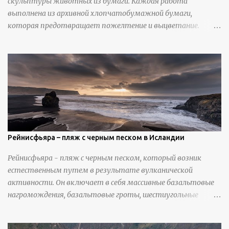
скульптуры животных из бумаги. Каждая работа
выполнена из архивной хлопчатобумажной бумаги,
которая предотвращает пожелтение и выцветание.
Николлс использует крошечные количества клея для
закрепления отдельных деталей, используя ножи и
инструменты для текстурирования, чтобы точно
вылепить каждую деталь. источник
https://calvinnicholls.com/
Рейнисфьяра – пляж с черным песком в Исландии
Рейнисфьяра - пляж с черным песком, который возник
естественным путем в результате вулканической
активности. Он включает в себя массивные базальтовые
нагромождения, базальтовые гроты, шестиугольные
колонны, высокие утесы, лавовые образования, черную
береговую линию и великолепные каменные арки.