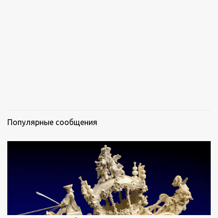
р
и
и
Популярные сообщения