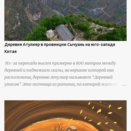
Деревня Атулиер в провинции Сычуань на юго-западе
Китая
Из-за перепада высот примерно в 800 метров между
деревней и подножием скалы, на вершине которой она
расположена, деревню Атулиер называют “Деревней
утесов”. Это лестница из ротанга, по которой жители
деревни поднимаются и спускаются на утес.В ноябре 2016
года плетеные лестницы в деревне Клифф были заменены
стальными лестницами с защитными перилами, и
передвижение детей и жителей деревни было улучшено.
Подъем от подножия горы до вершины занимает до 4
часов. По словам местных жителей, их предки мигрировали