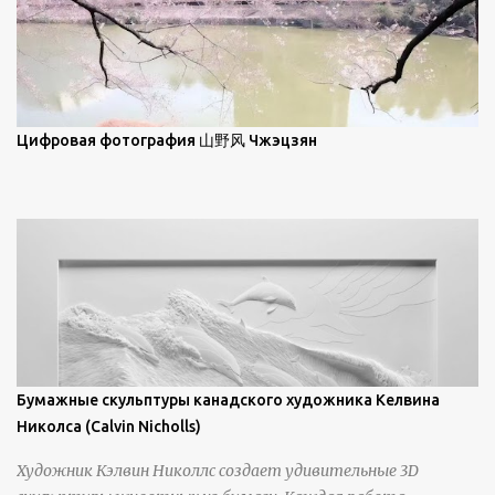
заявив, что "Такаюки Харада сочетает в себе классическую
элегантность живописи с реалиями современной жизни. В
некотором смысле, персонажи его картин предлагают
зрителям незаконченный рассказ, который усиливается его
уникальной манерой использования освещения". Для
просмотра всех работ, посетите страницу –
Цифровая фотография 山野风 Чжэцзян
https://www.artfinder.com/artist/takayuki-harada/about/#/
Бумажные скульптуры канадского художника Келвина
Николса (Calvin Nicholls)
Художник Кэлвин Николлс создает удивительные 3D