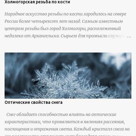
Холмогорская резьба по кости
Народное искусство резьбы по кости зародилось на севере
России более четырехсот лет назад. Самым известным
центром резьбы был город Холмогоры, расположенный
недалеко от Архангельска. Сырьем для промысла служили
кости тюленей, рыб и моржей. Использовали также
обычную трубчатую коровью кость - предплюснус,
облагораживая ее специальной обработкой и тонировкой. В
19 веке резчики также использовали дорогую импортную
слоновую кость для важных заказов. Ажурная ваза
яйцевидной формы с аллегориями времен года - сценами
сбора урожая, сбора фруктов, свадьбы и пожара; кость,
высота 31 см, Н. С. Верещагин, 18 век, из собрания
Государственного Эрмитажа. Кружка с портретами
Оптические свойства снега
русских князей и царей, кость, рог, серебро, высота 24 см,
Снег обладает способностью влиять на оптические
Дудин О. Х., 18 век, из собрания Государственного Эрмитажа.
характеристики, что проявляется в явлениях рассеяния,
Панно с изображением церкви Святых Петра и Павла,
поглощения и отражения света. Каждый кристалл снега на
моржовая слоновая кость, Холмогоры, 18 век. Шахматный