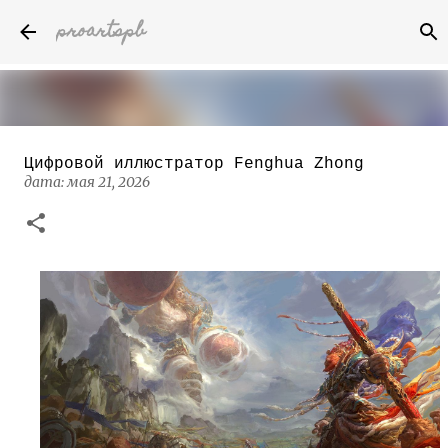
proartspb
К основному контенту
Цифровой иллюстратор Fenghua Zhong
Бумажные скульптуры канадского
дата:
мая 21, 2026
художника Келвина Николса (Calvin
Nicholls)
дата:
октября 14, 2022
8